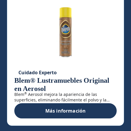
Cuidado Experto
Blem® Lustramuebles Original
en Aerosol
®
Blem
Aerosol mejora la apariencia de las
superficies, eliminando fácilmente el polvo y la
huellas dejando una capa protectora brillante sin
Más información
acumulación de cera.
Blem® Lustramuebles Origina