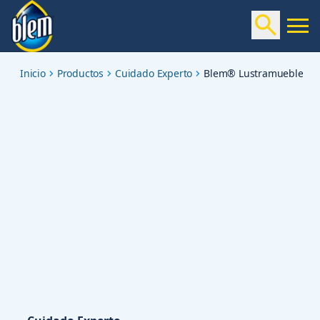
renewing-aerosol
Inicio
Productos
Cuidado Experto
Blem® Lustramuebles Ar